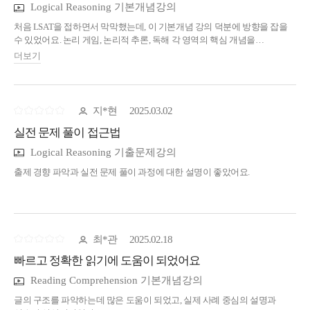
Logical Reasoning 기본개념강의
처음 LSAT을 접하면서 막막했는데, 이 기본개념 강의 덕분에 방향을 잡을
수 있었어요. 논리 게임, 논리적 추론, 독해 각 영역의 핵심 개념을
체계적으로 설명해줘서 초보자도 이해하기 쉬웠고, 특히 문제 접근 방식과
더보기
오답 분석법이 정말 유익했어요. 강사님의 설명이 명확하고 예시도 실전과
유사해서 실력 향상에 큰 도움이 됐습니다. 단순히 문제 푸는 기술이 아니라
사고방식을 훈련해주는 느낌이라 좋았고, 강의 후에는 문제를 보는 눈이
달라졌어요. LSAT 준비를 처음 시작하는 분들께 강력히 추천합니다!
지*현
2025.03.02
실전 문제 풀이 접근법
Logical Reasoning 기출문제강의
출제 경향 파악과 실전 문제 풀이 과정에 대한 설명이 좋았어요.
최*관
2025.02.18
빠르고 정확한 읽기에 도움이 되었어요
Reading Comprehension 기본개념강의
글의 구조를 파악하는데 많은 도움이 되었고, 실제 사례 중심의 설명과