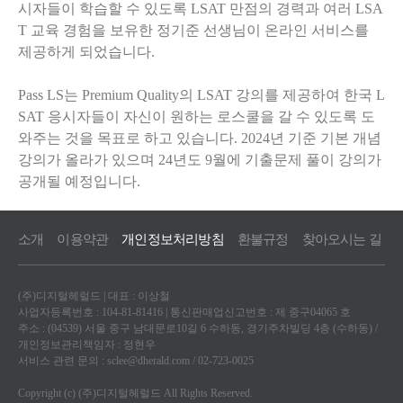
시자들이 학습할 수 있도록 LSAT 만점의 경력과 여러 LSA
T 교육 경험을 보유한 정기준 선생님이 온라인 서비스를
제공하게 되었습니다.
Pass LS는 Premium Quality의 LSAT 강의를 제공하여 한국 L
SAT 응시자들이 자신이 원하는 로스쿨을 갈 수 있도록 도
와주는 것을 목표로 하고 있습니다. 2024년 기준 기본 개념
강의가 올라가 있으며 24년도 9월에 기출문제 풀이 강의가
공개될 예정입니다.
소개
이용약관
개인정보처리방침
환불규정
찾아오시는 길
(주)디지털헤럴드 | 대표 : 이상철
사업자등록번호 : 104-81-81416 | 통신판매업신고번호 : 제 중구04065 호
주소 : (04539) 서울 중구 남대문로10길 6 수하동, 경기주차빌딩 4층 (수하동) /
개인정보관리책임자 : 정현우
서비스 관련 문의 :
sclee@dherald.com
/ 02-723-0025
Copyright (c) (주)디지털헤럴드 All Rights Reserved.